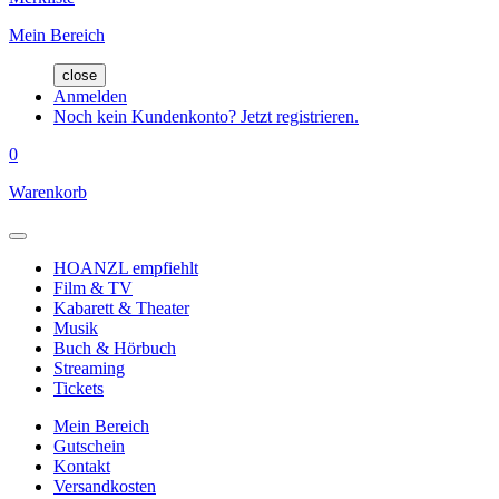
Mein Bereich
close
Anmelden
Noch kein Kundenkonto? Jetzt registrieren.
0
Warenkorb
HOANZL empfiehlt
Film & TV
Kabarett & Theater
Musik
Buch & Hörbuch
Streaming
Tickets
Mein Bereich
Gutschein
Kontakt
Versandkosten