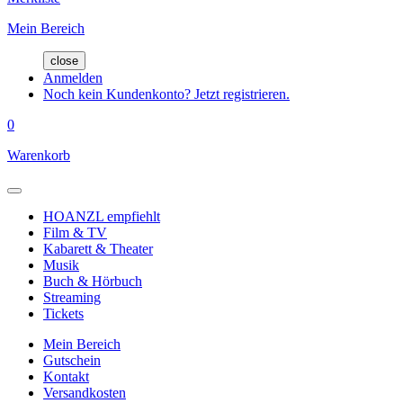
Mein Bereich
close
Anmelden
Noch kein Kundenkonto? Jetzt registrieren.
0
Warenkorb
HOANZL empfiehlt
Film & TV
Kabarett & Theater
Musik
Buch & Hörbuch
Streaming
Tickets
Mein Bereich
Gutschein
Kontakt
Versandkosten