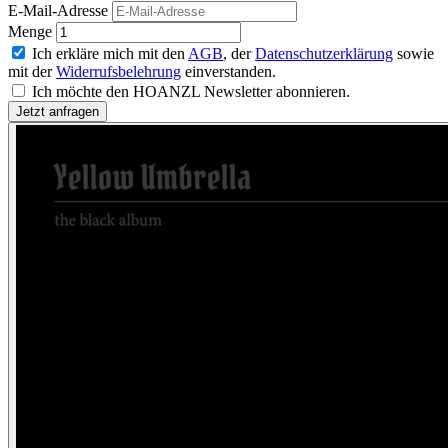
E-Mail-Adresse
Menge
Ich erkläre mich mit den
AGB
, der
Datenschutzerklärung
sowie
mit der
Widerrufsbelehrung
einverstanden.
Ich möchte den HOANZL Newsletter abonnieren.