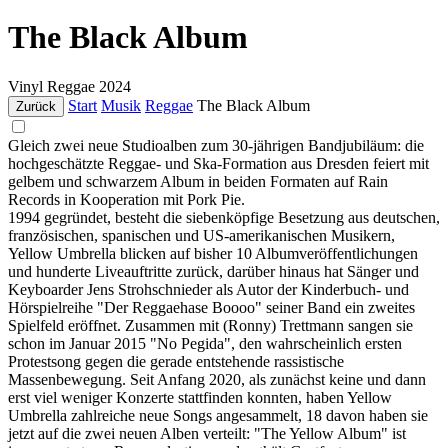
The Black Album
Vinyl
Reggae
2024
Start
Musik
Reggae
The Black Album
Zurück
Gleich zwei neue Studioalben zum 30-jährigen Bandjubiläum: die
hochgeschätzte Reggae- und Ska-Formation aus Dresden feiert mit
gelbem und schwarzem Album in beiden Formaten auf Rain
Records in Kooperation mit Pork Pie.
1994 gegründet, besteht die siebenköpfige Besetzung aus deutschen,
französischen, spanischen und US-amerikanischen Musikern,
Yellow Umbrella blicken auf bisher 10 Albumveröffentlichungen
und hunderte Liveauftritte zurück, darüber hinaus hat Sänger und
Keyboarder Jens Strohschnieder als Autor der Kinderbuch- und
Hörspielreihe "Der Reggaehase Boooo" seiner Band ein zweites
Spielfeld eröffnet. Zusammen mit (Ronny) Trettmann sangen sie
schon im Januar 2015 "No Pegida", den wahrscheinlich ersten
Protestsong gegen die gerade entstehende rassistische
Massenbewegung. Seit Anfang 2020, als zunächst keine und dann
erst viel weniger Konzerte stattfinden konnten, haben Yellow
Umbrella zahlreiche neue Songs angesammelt, 18 davon haben sie
jetzt auf die zwei neuen Alben verteilt: "The Yellow Album" ist