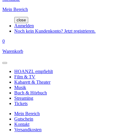
Mein Bereich
close
Anmelden
Noch kein Kundenkonto? Jetzt registrieren.
0
Warenkorb
HOANZL empfiehlt
Film & TV
Kabarett & Theater
Musik
Buch & Hörbuch
Streaming
Tickets
Mein Bereich
Gutschein
Kontakt
Versandkosten