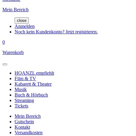
Mein Bereich
close
Anmelden
Noch kein Kundenkonto? Jetzt registrieren.
0
Warenkorb
HOANZL empfiehlt
Film & TV
Kabarett & Theater
Musik
Buch & Hörbuch
Streaming
Tickets
Mein Bereich
Gutschein
Kontakt
Versandkosten