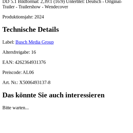
DD 5.1 Bildformat: 2,39:1 (16:9) Untertitel: Deutsch - Original-
Trailer - Trailershow - Wendecover
Produktionsjahr:
2024
Technische Details
Label:
Busch Media Group
Altersfreigabe:
16
EAN:
4262364931376
Preiscode:
AL06
Art. Nr.:
X5006493137-8
Das könnte Sie auch interessieren
Bitte warten...