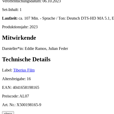
Veröffentlichungsdatum:
06.10.2023
Set-Inhalt:
1
Laufzeit:
ca. 107 Min. - Sprache / Ton: Deutsch DTS-HD MA 5.1, E
Produktionsjahr:
2023
Mitwirkende
Darsteller*in:
Eddie Ramos, Julian Feder
Technische Details
Label:
Tiberius Film
Altersfreigabe:
16
EAN:
4041658198165
Preiscode:
AL07
Art. Nr.:
X500198165-9
close