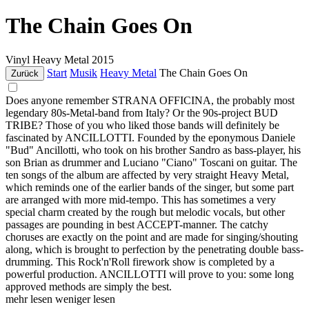
The Chain Goes On
Vinyl
Heavy Metal
2015
Start
Musik
Heavy Metal
The Chain Goes On
Zurück
Does anyone remember STRANA OFFICINA, the probably most
legendary 80s-Metal-band from Italy? Or the 90s-project BUD
TRIBE? Those of you who liked those bands will definitely be
fascinated by ANCILLOTTI. Founded by the eponymous Daniele
"Bud" Ancillotti, who took on his brother Sandro as bass-player, his
son Brian as drummer and Luciano "Ciano" Toscani on guitar. The
ten songs of the album are affected by very straight Heavy Metal,
which reminds one of the earlier bands of the singer, but some part
are arranged with more mid-tempo. This has sometimes a very
special charm created by the rough but melodic vocals, but other
passages are pounding in best ACCEPT-manner. The catchy
choruses are exactly on the point and are made for singing/shouting
along, which is brought to perfection by the penetrating double bass-
drumming. This Rock'n'Roll firework show is completed by a
powerful production. ANCILLOTTI will prove to you: some long
approved methods are simply the best.
mehr lesen
weniger lesen