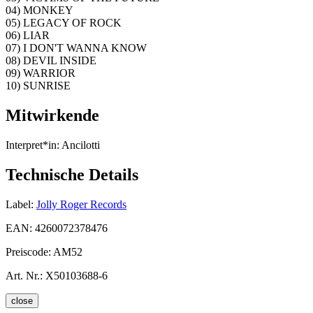
04) MONKEY
05) LEGACY OF ROCK
06) LIAR
07) I DON'T WANNA KNOW
08) DEVIL INSIDE
09) WARRIOR
10) SUNRISE
Mitwirkende
Interpret*in:
Ancilotti
Technische Details
Label:
Jolly Roger Records
EAN:
4260072378476
Preiscode:
AM52
Art. Nr.:
X50103688-6
close