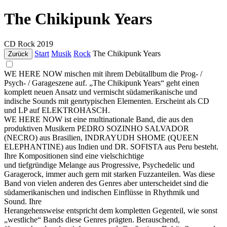
The Chikipunk Years
CD
Rock
2019
Start
Musik
Rock
The Chikipunk Years
Zurück
WE HERE NOW mischen mit ihrem Debütallbum die Prog- /
Psych- / Garageszene auf. „The Chikipunk Years“ geht einen
komplett neuen Ansatz und vermischt südamerikanische und
indische Sounds mit genrtypischen Elementen. Erscheint als CD
und LP auf ELEKTROHASCH.
WE HERE NOW ist eine multinationale Band, die aus den
produktiven Musikern PEDRO SOZINHO SALVADOR
(NECRO) aus Brasilien, INDRAYUDH SHOME (QUEEN
ELEPHANTINE) aus Indien und DR. SOFISTA aus Peru besteht.
Ihre Kompositionen sind eine vielschichtige
und tiefgründige Melange aus Progressive, Psychedelic und
Garagerock, immer auch gern mit starken Fuzzanteilen. Was diese
Band von vielen anderen des Genres aber unterscheidet sind die
südamerikanischen und indischen Einflüsse in Rhythmik und
Sound. Ihre
Herangehensweise entspricht dem kompletten Gegenteil, wie sonst
„westliche“ Bands diese Genres prägten. Berauschend,