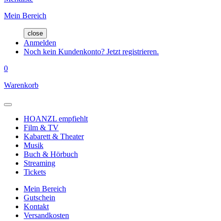
Mein Bereich
close
Anmelden
Noch kein Kundenkonto? Jetzt registrieren.
0
Warenkorb
HOANZL empfiehlt
Film & TV
Kabarett & Theater
Musik
Buch & Hörbuch
Streaming
Tickets
Mein Bereich
Gutschein
Kontakt
Versandkosten