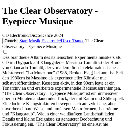
The Clear Observatory -
Eyepiece Musique
CD
Electronic/Disco/Dance
2024
Start
Musik
Electronic/Disco/Dance
The Clear
Zurück
Observatory - Eyepiece Musique
Das brandneue Album des italienischen Experimentalmusikers als
CD im Digipack auf Klanggalerie. Massimo Toniutti ist der Bruder
von Giancarlo Toniutti, der vor allem für sein elektroakustisches
Meisterwerk "La Mutazione" (1985, Broken Flag) bekannt ist. Seit
den 1980ern ist Massimo als experimenteller Künstler mit
selbstveröffentlichten Kassetten aktiv, in den 90ern legte er ein
Tonarchiv an und erarbeitete experimentelle Radioausstrahlungen.
"The Clear Observatory - Eyepiece Musique" ist ein immersiver,
über 55 Minuten andauernder Track, der mit Raum und Stille spielt.
Eine lockere Klangstrukturen bewegen sich auf zyklische, aber
unvorhersehbare Weise und umfassen Makroformen, Leerräume
und "Klangstaub". Wie in einer weitläufigen Landschaft laden
Details und kleine Ereignisse zu genauerer Beobachtung und
Fokussierung ein. "The Clear Observatory" ist eine Art nie