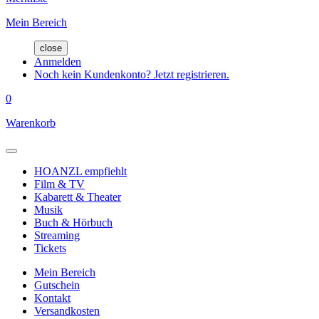
Mein Bereich
close
Anmelden
Noch kein Kundenkonto? Jetzt registrieren.
0
Warenkorb
HOANZL empfiehlt
Film & TV
Kabarett & Theater
Musik
Buch & Hörbuch
Streaming
Tickets
Mein Bereich
Gutschein
Kontakt
Versandkosten