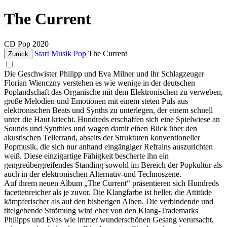
The Current
CD
Pop
2020
Start
Musik
Pop
The Current
Zurück
Die Geschwister Philipp und Eva Milner und ihr Schlagzeuger
Florian Wienczny verstehen es wie wenige in der deutschen
Poplandschaft das Organische mit dem Elektronischen zu verweben,
große Melodien und Emotionen mit einem steten Puls aus
elektronischen Beats und Synths zu unterlegen, der einem schnell
unter die Haut kriecht. Hundreds erschaffen sich eine Spielwiese an
Sounds und Synthies und wagen damit einen Blick über den
akustischen Tellerrand, abseits der Strukturen konventioneller
Popmusik, die sich nur anhand eingängiger Refrains auszurichten
weiß. Diese einzigartige Fähigkeit bescherte ihn ein
gengreübergreifendes Standing sowohl im Bereich der Popkultur als
auch in der elektronischen Alternativ-und Technoszene.
Auf ihrem neuen Album „The Current“ präsentieren sich Hundreds
facettenreicher als je zuvor. Die Klangfarbe ist heller, die Attitüde
kämpferischer als auf den bisherigen Alben. Die verbindende und
titelgebende Strömung wird eher von den Klang-Trademarks
Philipps und Evas wie immer wunderschönen Gesang verursacht,