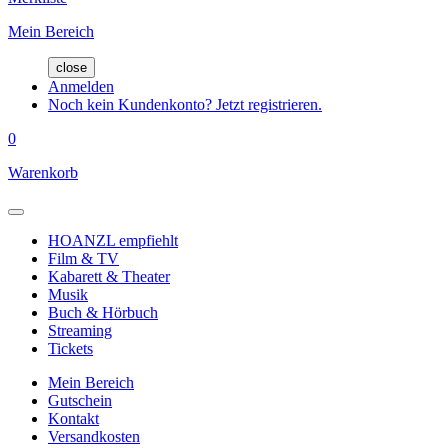
Mein Bereich
close
Anmelden
Noch kein Kundenkonto? Jetzt registrieren.
0
Warenkorb
HOANZL empfiehlt
Film & TV
Kabarett & Theater
Musik
Buch & Hörbuch
Streaming
Tickets
Mein Bereich
Gutschein
Kontakt
Versandkosten