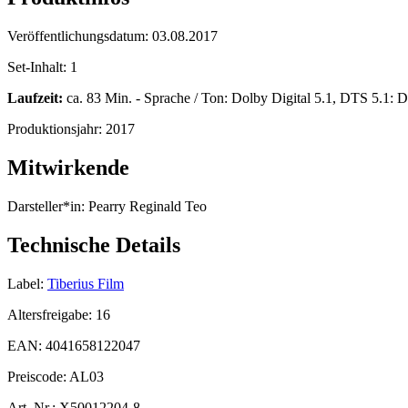
Veröffentlichungsdatum:
03.08.2017
Set-Inhalt:
1
Laufzeit:
ca. 83 Min. - Sprache / Ton: Dolby Digital 5.1, DTS 5.1: De
Produktionsjahr:
2017
Mitwirkende
Darsteller*in:
Pearry Reginald Teo
Technische Details
Label:
Tiberius Film
Altersfreigabe:
16
EAN:
4041658122047
Preiscode:
AL03
Art. Nr.:
X50012204-8