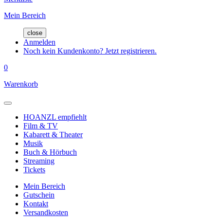
Mein Bereich
close
Anmelden
Noch kein Kundenkonto? Jetzt registrieren.
0
Warenkorb
HOANZL empfiehlt
Film & TV
Kabarett & Theater
Musik
Buch & Hörbuch
Streaming
Tickets
Mein Bereich
Gutschein
Kontakt
Versandkosten