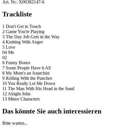
Art. Nr.:
X00382147-6
Trackliste
1 Don't Get in Touch
2 Game You're Playing
3 The Day Job Gets in the Way
4 Knitting With Anger
5 Love
04 Me
02
6 Funny Bones
7 Some People Have it All
8 My Mum's an Anarchist
9 Rolling With the Punches
10 You Really Let Me Down
11 The Man With His Head in the Sand
12 Alright John
13 Minor Characters
Das könnte Sie auch interessieren
Bitte warten...