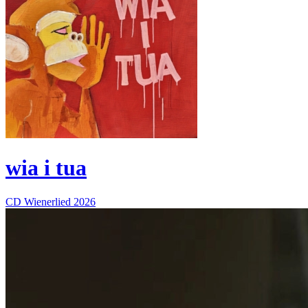
wia i tua
CD
Wienerlied
2026