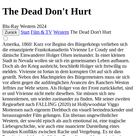
The Dead Don't Hurt
Blu-Ray
Western
2024
Start
Film & TV
Western
The Dead Don't Hurt
Zurück
Amerika, 1860: Kurz vor Beginn des Bürgerkriegs verlieben sich
die emanzipierte Frankokanadierin Vivienne Le Coudy und der
dänische Einwanderer Holger Olsen ineinander. In einer kleinen
Stadt in Nevada wollen sie sich ein gemeinsames Leben aufbauen.
Doch als der Krieg ausbricht, beschließt Holger sich freiwillig zu
melden. Vivienne ist fortan in dem korrupten Ort auf sich allein
gestellt. Neben den Machtspielen des Bürgermeisters muss sie sich
vor allem gegen die aufdringlichen Avancen des Ranchers Weston
Jeffries zur Wehr setzen. Als Holger von der Front zurückkehrt, sind
er und Vivienne nicht mehr dieselben. Sie müssen sich neu
kennenlernen, um wieder zueinander zu finden. Mit seiner zweiten
Regiearbeit nach FALLING (2020) ist Hollywoodstar Viggo
Mortensen nach eigenem Drehbuch ein visuell beeindruckender und
herausragender Film gelungen. Ein überaus ungewöhnlicher
Western, der sowohl episch als auch emotional ist, eine tragische
Liebesgeschichte, wie auch eine nuancierte Darstellung eines
brutalen Konflikts zwischen Rache und Vergebung. Es ist das