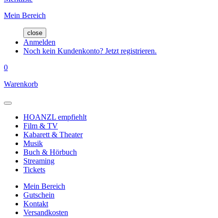
Mein Bereich
close
Anmelden
Noch kein Kundenkonto? Jetzt registrieren.
0
Warenkorb
HOANZL empfiehlt
Film & TV
Kabarett & Theater
Musik
Buch & Hörbuch
Streaming
Tickets
Mein Bereich
Gutschein
Kontakt
Versandkosten