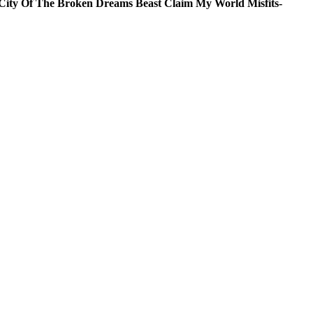
City Of The Broken Dreams
Beast
Claim My World
Misfits-