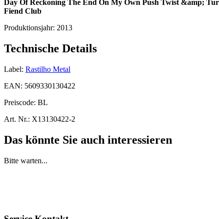
Day Of Reckoning
The End On My Own
Push Twist &amp; Tur
Fiend Club
Produktionsjahr:
2013
Technische Details
Label:
Rastilho Metal
EAN:
5609330130422
Preiscode:
BL
Art. Nr.:
X13130422-2
Das könnte Sie auch interessieren
Bitte warten...
Service Kontakt