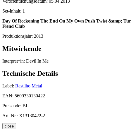
Veröffentlichungsdatum:
05.04.2013
Set-Inhalt:
1
Day Of Reckoning
The End On My Own
Push Twist &amp; Tur
Fiend Club
Produktionsjahr:
2013
Mitwirkende
Interpret*in:
Devil In Me
Technische Details
Label:
Rastilho Metal
EAN:
5609330130422
Preiscode:
BL
Art. Nr.:
X13130422-2
close