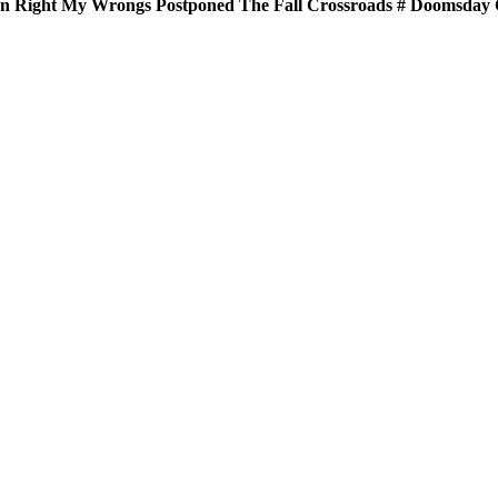
n Right
My Wrongs
Postponed
The Fall
Crossroads #
Doomsday