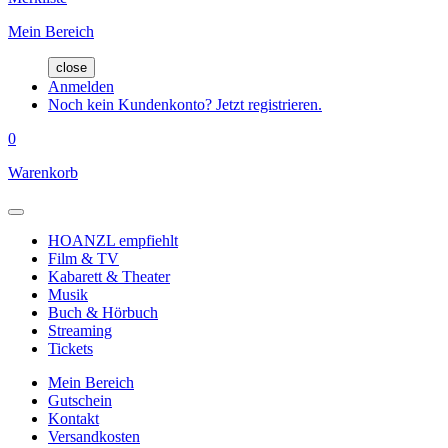
Mein Bereich
close
Anmelden
Noch kein Kundenkonto? Jetzt registrieren.
0
Warenkorb
HOANZL empfiehlt
Film & TV
Kabarett & Theater
Musik
Buch & Hörbuch
Streaming
Tickets
Mein Bereich
Gutschein
Kontakt
Versandkosten