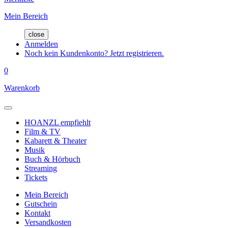
Mein Bereich
close
Anmelden
Noch kein Kundenkonto? Jetzt registrieren.
0
Warenkorb
HOANZL empfiehlt
Film & TV
Kabarett & Theater
Musik
Buch & Hörbuch
Streaming
Tickets
Mein Bereich
Gutschein
Kontakt
Versandkosten