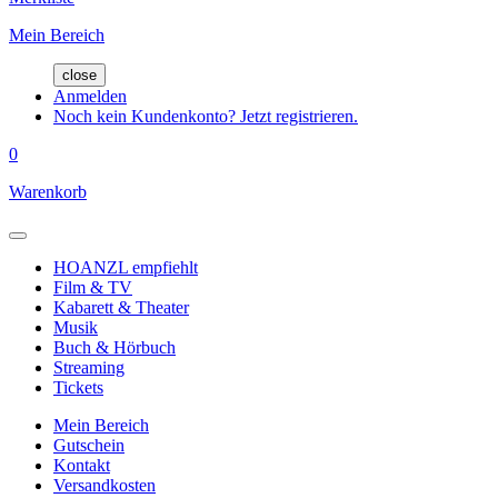
Mein Bereich
close
Anmelden
Noch kein Kundenkonto? Jetzt registrieren.
0
Warenkorb
HOANZL empfiehlt
Film & TV
Kabarett & Theater
Musik
Buch & Hörbuch
Streaming
Tickets
Mein Bereich
Gutschein
Kontakt
Versandkosten