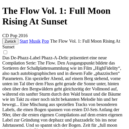
The Flow Vol. 1: Full Moon
Rising At Sunset
CD
Pop
2016
Start
Musik
Pop
The Flow Vol. 1: Full Moon Rising At
Zurück
Sunset
Das De-Phazz-Label Phazz-A-Delic präsentiert eine neue
Compilation Serie: The Flow. Den Ausgangspunkt bildete das
Sortieren der Schallplattensammlung wie im Film „HighFidelity“,
also nach autobiographischen und in diesem Falle „phazzischen“
Parametern. Ein spezieller Abend, auf einem Berg stehend, vorne
unten im Tal über dem Fluss geht gerade die Sonne unter, hinten
oben über den Bergwäldern geht gleichzeitig der Vollmond auf,
während ein sanfter Sturm durch den Wald braust und die Bäume
wie im Takt zu einer noch nicht bekannten Melodie hin und her
bewegt... Eine Mischung aus speziellen Tracks von besonderen
Labels, die einen Bogen spannen von ersten DJ-Sets Anfang der
90er, über die ersten eigenen Compilations auf dem ersten eigenen
Label zur Gründung von dephazz und phazzadelic bis ins neue
Jahrtausend. Und so spannt sich der Bogen. Zeit für „full moon