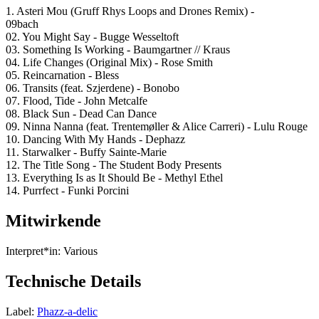
1. Asteri Mou (Gruff Rhys Loops and Drones Remix) -
09bach
02. You Might Say - Bugge Wesseltoft
03. Something Is Working - Baumgartner // Kraus
04. Life Changes (Original Mix) - Rose Smith
05. Reincarnation - Bless
06. Transits (feat. Szjerdene) - Bonobo
07. Flood, Tide - John Metcalfe
08. Black Sun - Dead Can Dance
09. Ninna Nanna (feat. Trentemøller & Alice Carreri) - Lulu Rouge
10. Dancing With My Hands - Dephazz
11. Starwalker - Buffy Sainte-Marie
12. The Title Song - The Student Body Presents
13. Everything Is as It Should Be - Methyl Ethel
14. Purrfect - Funki Porcini
Mitwirkende
Interpret*in:
Various
Technische Details
Label:
Phazz-a-delic