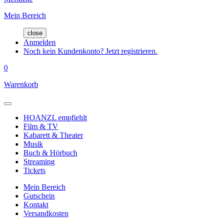
Mein Bereich
close
Anmelden
Noch kein Kundenkonto? Jetzt registrieren.
0
Warenkorb
HOANZL empfiehlt
Film & TV
Kabarett & Theater
Musik
Buch & Hörbuch
Streaming
Tickets
Mein Bereich
Gutschein
Kontakt
Versandkosten