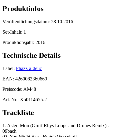
Produktinfos
Veröffentlichungsdatum:
28.10.2016
Set-Inhalt:
1
Produktionsjahr:
2016
Technische Details
Label:
Phazz-a-delic
EAN:
4260082360669
Preiscode:
AM48
Art. Nr.:
X50114655-2
Trackliste
1. Asteri Mou (Gruff Rhys Loops and Drones Remix) -
09bach
02. You Might Say - Bugge Wesseltoft