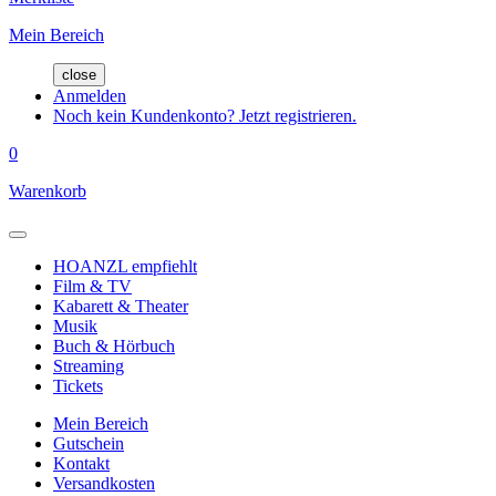
Mein Bereich
close
Anmelden
Noch kein Kundenkonto? Jetzt registrieren.
0
Warenkorb
HOANZL empfiehlt
Film & TV
Kabarett & Theater
Musik
Buch & Hörbuch
Streaming
Tickets
Mein Bereich
Gutschein
Kontakt
Versandkosten