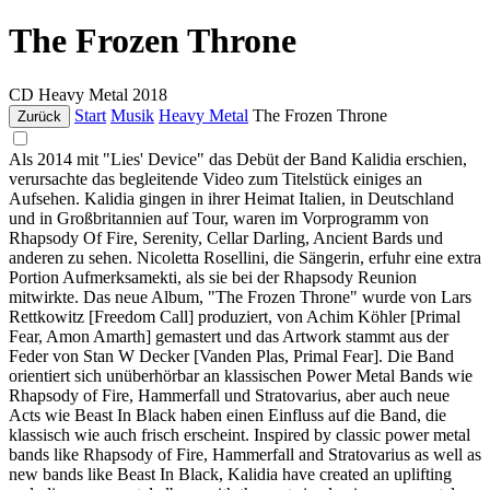
The Frozen Throne
CD
Heavy Metal
2018
Start
Musik
Heavy Metal
The Frozen Throne
Zurück
Als 2014 mit "Lies' Device" das Debüt der Band Kalidia erschien,
verursachte das begleitende Video zum Titelstück einiges an
Aufsehen. Kalidia gingen in ihrer Heimat Italien, in Deutschland
und in Großbritannien auf Tour, waren im Vorprogramm von
Rhapsody Of Fire, Serenity, Cellar Darling, Ancient Bards und
anderen zu sehen. Nicoletta Rosellini, die Sängerin, erfuhr eine extra
Portion Aufmerksamekti, als sie bei der Rhapsody Reunion
mitwirkte. Das neue Album, "The Frozen Throne" wurde von Lars
Rettkowitz [Freedom Call] produziert, von Achim Köhler [Primal
Fear, Amon Amarth] gemastert und das Artwork stammt aus der
Feder von Stan W Decker [Vanden Plas, Primal Fear]. Die Band
orientiert sich unüberhörbar an klassischen Power Metal Bands wie
Rhapsody of Fire, Hammerfall und Stratovarius, aber auch neue
Acts wie Beast In Black haben einen Einfluss auf die Band, die
klassisch wie auch frisch erscheint. Inspired by classic power metal
bands like Rhapsody of Fire, Hammerfall and Stratovarius as well as
new bands like Beast In Black, Kalidia have created an uplifting