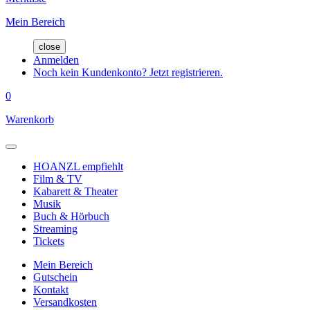
Mein Bereich
close
Anmelden
Noch kein Kundenkonto? Jetzt registrieren.
0
Warenkorb
HOANZL empfiehlt
Film & TV
Kabarett & Theater
Musik
Buch & Hörbuch
Streaming
Tickets
Mein Bereich
Gutschein
Kontakt
Versandkosten