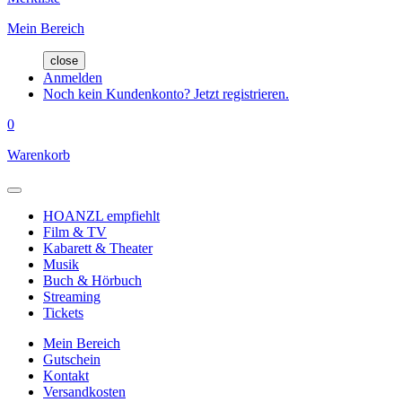
Mein Bereich
close
Anmelden
Noch kein Kundenkonto? Jetzt registrieren.
0
Warenkorb
HOANZL empfiehlt
Film & TV
Kabarett & Theater
Musik
Buch & Hörbuch
Streaming
Tickets
Mein Bereich
Gutschein
Kontakt
Versandkosten