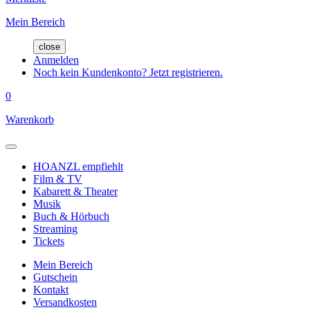
Mein Bereich
close
Anmelden
Noch kein Kundenkonto? Jetzt registrieren.
0
Warenkorb
HOANZL empfiehlt
Film & TV
Kabarett & Theater
Musik
Buch & Hörbuch
Streaming
Tickets
Mein Bereich
Gutschein
Kontakt
Versandkosten