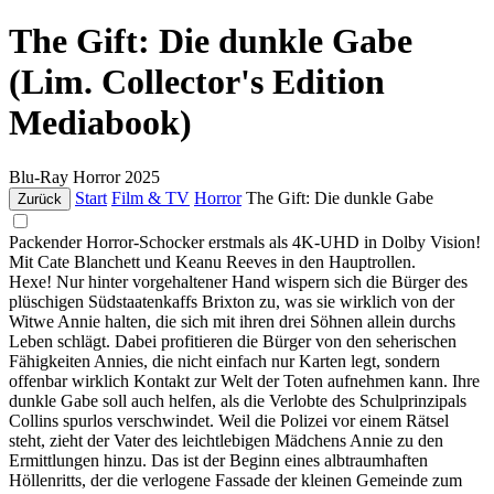
The Gift: Die dunkle Gabe
(Lim. Collector's Edition
Mediabook)
Blu-Ray
Horror
2025
Start
Film & TV
Horror
The Gift: Die dunkle Gabe
Zurück
Packender Horror-Schocker erstmals als 4K-UHD in Dolby Vision!
Mit Cate Blanchett und Keanu Reeves in den Hauptrollen.
Hexe! Nur hinter vorgehaltener Hand wispern sich die Bürger des
plüschigen Südstaatenkaffs Brixton zu, was sie wirklich von der
Witwe Annie halten, die sich mit ihren drei Söhnen allein durchs
Leben schlägt. Dabei profitieren die Bürger von den seherischen
Fähigkeiten Annies, die nicht einfach nur Karten legt, sondern
offenbar wirklich Kontakt zur Welt der Toten aufnehmen kann. Ihre
dunkle Gabe soll auch helfen, als die Verlobte des Schulprinzipals
Collins spurlos verschwindet. Weil die Polizei vor einem Rätsel
steht, zieht der Vater des leichtlebigen Mädchens Annie zu den
Ermittlungen hinzu. Das ist der Beginn eines albtraumhaften
Höllenritts, der die verlogene Fassade der kleinen Gemeinde zum