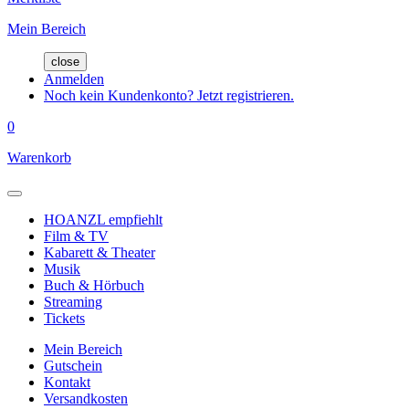
Mein Bereich
close
Anmelden
Noch kein Kundenkonto? Jetzt registrieren.
0
Warenkorb
HOANZL empfiehlt
Film & TV
Kabarett & Theater
Musik
Buch & Hörbuch
Streaming
Tickets
Mein Bereich
Gutschein
Kontakt
Versandkosten