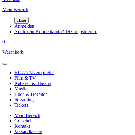
Mein Bereich
close
Anmelden
Noch kein Kundenkonto? Jetzt registrieren.
0
Warenkorb
HOANZL empfiehlt
Film & TV
Kabarett & Theater
Musik
Buch & Hörbuch
Streaming
Tickets
Mein Bereich
Gutschein
Kontakt
Versandkosten