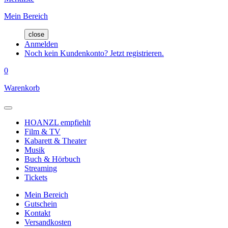
Mein Bereich
close
Anmelden
Noch kein Kundenkonto? Jetzt registrieren.
0
Warenkorb
HOANZL empfiehlt
Film & TV
Kabarett & Theater
Musik
Buch & Hörbuch
Streaming
Tickets
Mein Bereich
Gutschein
Kontakt
Versandkosten