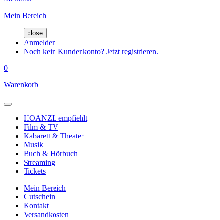
Mein Bereich
close
Anmelden
Noch kein Kundenkonto? Jetzt registrieren.
0
Warenkorb
HOANZL empfiehlt
Film & TV
Kabarett & Theater
Musik
Buch & Hörbuch
Streaming
Tickets
Mein Bereich
Gutschein
Kontakt
Versandkosten