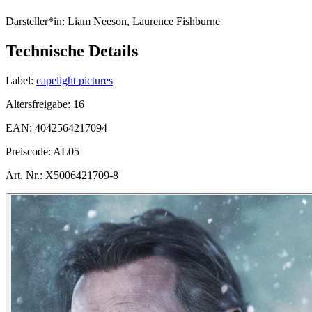
Darsteller*in:
Liam Neeson, Laurence Fishburne
Technische Details
Label:
capelight pictures
Altersfreigabe:
16
EAN:
4042564217094
Preiscode:
AL05
Art. Nr.:
X5006421709-8