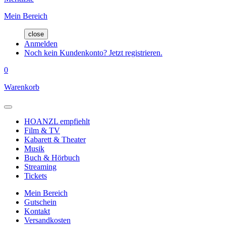
Mein Bereich
close
Anmelden
Noch kein Kundenkonto? Jetzt registrieren.
0
Warenkorb
HOANZL empfiehlt
Film & TV
Kabarett & Theater
Musik
Buch & Hörbuch
Streaming
Tickets
Mein Bereich
Gutschein
Kontakt
Versandkosten