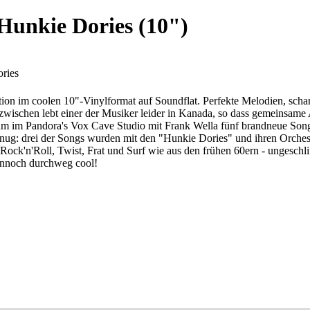
Hunkie Dories (10")
ries
ion im coolen 10"-Vinylformat auf Soundflat. Perfekte Melodien, scha
wischen lebt einer der Musiker leider in Kanada, so dass gemeinsame Au
um im Pandora's Vox Cave Studio mit Frank Wella fünf brandneue Song
ug: drei der Songs wurden mit den "Hunkie Dories" und ihren Orcheste
Rock'n'Roll, Twist, Frat und Surf wie aus den frühen 60ern - ungeschl
dennoch durchweg cool!