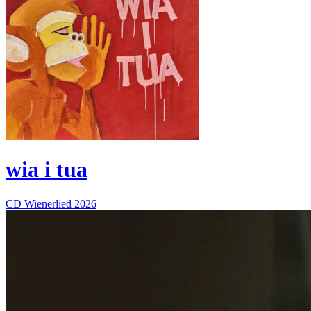
wia i tua
CD
Wienerlied
2026