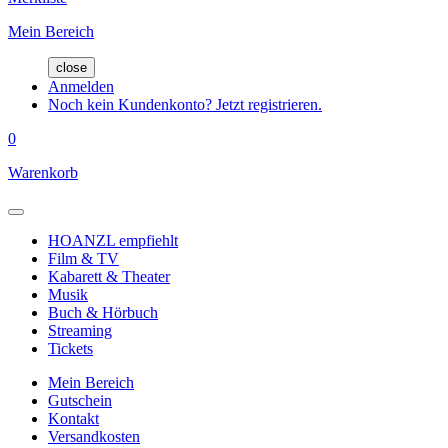
Mein Bereich
close
Anmelden
Noch kein Kundenkonto? Jetzt registrieren.
0
Warenkorb
HOANZL empfiehlt
Film & TV
Kabarett & Theater
Musik
Buch & Hörbuch
Streaming
Tickets
Mein Bereich
Gutschein
Kontakt
Versandkosten