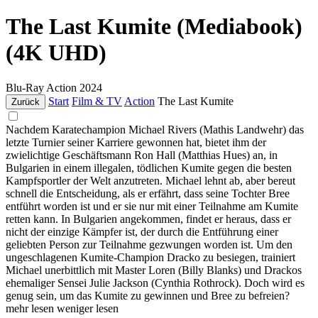
The Last Kumite (Mediabook)
(4K UHD)
Blu-Ray
Action
2024
Start
Film & TV
Action
The Last Kumite
Zurück
Nachdem Karatechampion Michael Rivers (Mathis Landwehr) das
letzte Turnier seiner Karriere gewonnen hat, bietet ihm der
zwielichtige Geschäftsmann Ron Hall (Matthias Hues) an, in
Bulgarien in einem illegalen, tödlichen Kumite gegen die besten
Kampfsportler der Welt anzutreten. Michael lehnt ab, aber bereut
schnell die Entscheidung, als er erfährt, dass seine Tochter Bree
entführt worden ist und er sie nur mit einer Teilnahme am Kumite
retten kann. In Bulgarien angekommen, findet er heraus, dass er
nicht der einzige Kämpfer ist, der durch die Entführung einer
geliebten Person zur Teilnahme gezwungen worden ist. Um den
ungeschlagenen Kumite-Champion Dracko zu besiegen, trainiert
Michael unerbittlich mit Master Loren (Billy Blanks) und Drackos
ehemaliger Sensei Julie Jackson (Cynthia Rothrock). Doch wird es
genug sein, um das Kumite zu gewinnen und Bree zu befreien?
mehr lesen
weniger lesen