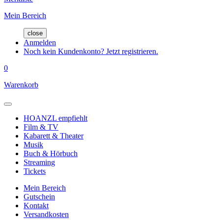
Mein Bereich
close
Anmelden
Noch kein Kundenkonto? Jetzt registrieren.
0
Warenkorb
HOANZL empfiehlt
Film & TV
Kabarett & Theater
Musik
Buch & Hörbuch
Streaming
Tickets
Mein Bereich
Gutschein
Kontakt
Versandkosten