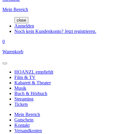
Mein Bereich
close
Anmelden
Noch kein Kundenkonto? Jetzt registrieren.
0
Warenkorb
HOANZL empfiehlt
Film & TV
Kabarett & Theater
Musik
Buch & Hörbuch
Streaming
Tickets
Mein Bereich
Gutschein
Kontakt
Versandkosten