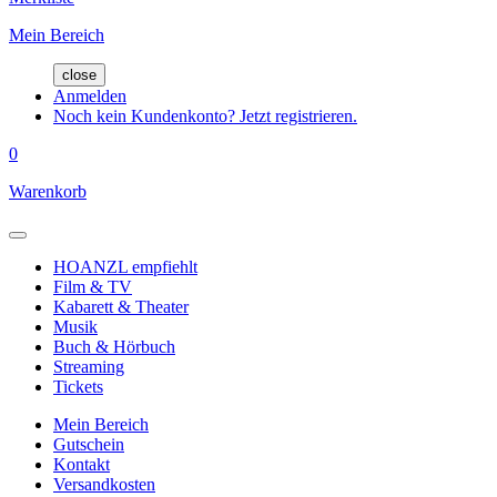
Mein Bereich
close
Anmelden
Noch kein Kundenkonto? Jetzt registrieren.
0
Warenkorb
HOANZL empfiehlt
Film & TV
Kabarett & Theater
Musik
Buch & Hörbuch
Streaming
Tickets
Mein Bereich
Gutschein
Kontakt
Versandkosten