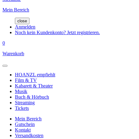
Mein Bereich
close
Anmelden
Noch kein Kundenkonto? Jetzt registrieren.
0
Warenkorb
HOANZL empfiehlt
Film & TV
Kabarett & Theater
Musik
Buch & Hörbuch
Streaming
Tickets
Mein Bereich
Gutschein
Kontakt
Versandkosten