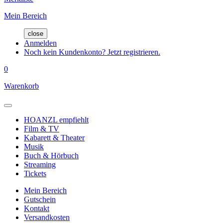
Mein Bereich
close
Anmelden
Noch kein Kundenkonto? Jetzt registrieren.
0
Warenkorb
HOANZL empfiehlt
Film & TV
Kabarett & Theater
Musik
Buch & Hörbuch
Streaming
Tickets
Mein Bereich
Gutschein
Kontakt
Versandkosten