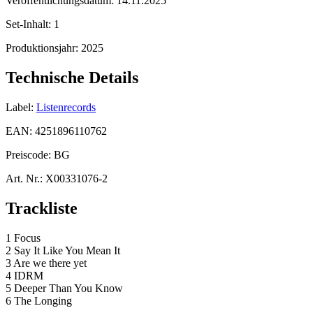
Veröffentlichungsdatum:
14.11.2025
Set-Inhalt:
1
Produktionsjahr:
2025
Technische Details
Label:
Listenrecords
EAN:
4251896110762
Preiscode:
BG
Art. Nr.:
X00331076-2
Trackliste
1 Focus
2 Say It Like You Mean It
3 Are we there yet
4 IDRM
5 Deeper Than You Know
6 The Longing