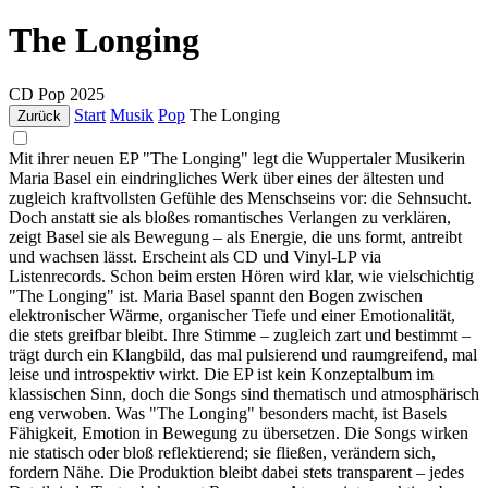
The Longing
CD
Pop
2025
Start
Musik
Pop
The Longing
Zurück
Mit ihrer neuen EP "The Longing" legt die Wuppertaler Musikerin
Maria Basel ein eindringliches Werk über eines der ältesten und
zugleich kraftvollsten Gefühle des Menschseins vor: die Sehnsucht.
Doch anstatt sie als bloßes romantisches Verlangen zu verklären,
zeigt Basel sie als Bewegung – als Energie, die uns formt, antreibt
und wachsen lässt. Erscheint als CD und Vinyl-LP via
Listenrecords. Schon beim ersten Hören wird klar, wie vielschichtig
"The Longing" ist. Maria Basel spannt den Bogen zwischen
elektronischer Wärme, organischer Tiefe und einer Emotionalität,
die stets greifbar bleibt. Ihre Stimme – zugleich zart und bestimmt –
trägt durch ein Klangbild, das mal pulsierend und raumgreifend, mal
leise und introspektiv wirkt. Die EP ist kein Konzeptalbum im
klassischen Sinn, doch die Songs sind thematisch und atmosphärisch
eng verwoben. Was "The Longing" besonders macht, ist Basels
Fähigkeit, Emotion in Bewegung zu übersetzen. Die Songs wirken
nie statisch oder bloß reflektierend; sie fließen, verändern sich,
fordern Nähe. Die Produktion bleibt dabei stets transparent – jedes