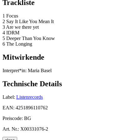
Trackliste
1 Focus
2 Say It Like You Mean It
3 Are we there yet
4 IDRM
5 Deeper Than You Know
6 The Longing
Mitwirkende
Interpret*in:
Maria Basel
Technische Details
Label:
Listenrecords
EAN:
4251896110762
Preiscode:
BG
Art. Nr.:
X00331076-2