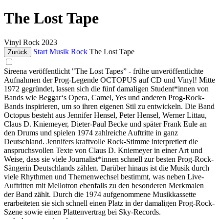
The Lost Tape
Vinyl
Rock
2023
Start
Musik
Rock
The Lost Tape
Zurück
Sireena veröffentlicht "The Lost Tapes” - frühe unveröffentlichte
Aufnahmen der Prog-Legende OCTOPUS auf CD und Vinyl! Mitte
1972 gegründet, lassen sich die fünf damaligen Student*innen von
Bands wie Beggar‘s Opera, Camel, Yes und anderen Prog-Rock-
Bands inspirieren, um so ihren eigenen Stil zu entwickeln. Die Band
Octopus besteht aus Jennifer Hensel, Peter Hensel, Werner Littau,
Claus D. Kniemeyer, Dieter-Paul Becke und später Frank Eule an
den Drums und spielen 1974 zahlreiche Auftritte in ganz
Deutschland. Jennifers kraftvolle Rock-Stimme interpretiert die
anspruchsvollen Texte von Claus D. Kniemeyer in einer Art und
Weise, dass sie viele Journalist*innen schnell zur besten Prog-Rock-
Sängerin Deutschlands zählen. Darüber hinaus ist die Musik durch
viele Rhythmen und Themenwechsel bestimmt, was neben Live-
Auftritten mit Mellotron ebenfalls zu den besonderen Merkmalen
der Band zählt. Durch die 1974 aufgenommene Musikkassette
erarbeiteten sie sich schnell einen Platz in der damaligen Prog-Rock-
Szene sowie einen Plattenvertrag bei Sky-Records.