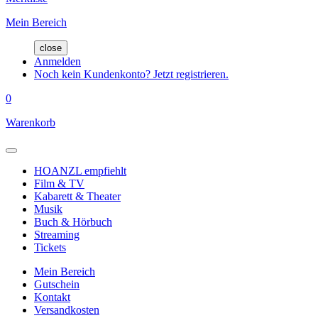
Mein Bereich
close
Anmelden
Noch kein Kundenkonto? Jetzt registrieren.
0
Warenkorb
HOANZL empfiehlt
Film & TV
Kabarett & Theater
Musik
Buch & Hörbuch
Streaming
Tickets
Mein Bereich
Gutschein
Kontakt
Versandkosten