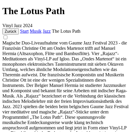
The Lotus Path
Vinyl
Jazz
2024
Start
Musik
Jazz
The Lotus Path
Zurück
Magische Duo-Liveaufnahme vom Gaume Jazz Festival 2023 - die
Französin Christine Ott am Ondes Martenot trifft auf Manuel
Hermia (Altsaxophon, Flöte und Bambusflöte). Vier „Rajazz“-
Meditationen als Vinyl-LP auf Igloo. Das „Ondes Martenot“ ist ein
monophones elektronisches Tasteninstrument mit sieben Oktaven
Umfang, welches ähnliche Modulationseigenschaften wie das
Theremin aufweist. Die französische Komponistin und Musikerin
Christine Ott ist eine der wenigen Spezialistinnen dieses
Instruments. Der Belgier Manuel Hermia ist studierter Jazzmusiker
und Komponist und bekannt für seine Arbeiten mit indischer Raga-
Musik. Als „Rajazz“ bezeichnet er die Verbindung der klassischen
indischen Melodielehre mit der freien Improvisationsästhetik des
Jazz. 2023 spielten die beiden beim belgischen Gaume Jazz Festival
vier meditative und magische „Rajazz“-Stücke unter dem
Programmtitel „The Lotus Path“. Diese spannungsvolle
musikalische Entdeckungsreise wurde klang technisch
anspruchsvoll aufgenommen und liegt jetzt in Form einer Vinyl-LP