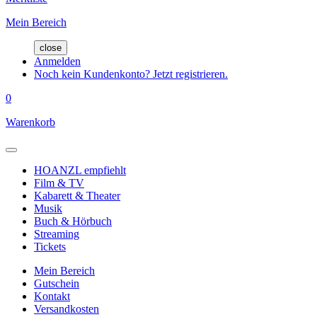
Mein Bereich
close
Anmelden
Noch kein Kundenkonto? Jetzt registrieren.
0
Warenkorb
HOANZL empfiehlt
Film & TV
Kabarett & Theater
Musik
Buch & Hörbuch
Streaming
Tickets
Mein Bereich
Gutschein
Kontakt
Versandkosten