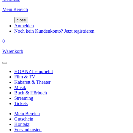
Mein Bereich
close
Anmelden
Noch kein Kundenkonto? Jetzt registrieren.
0
Warenkorb
HOANZL empfiehlt
Film & TV
Kabarett & Theater
Musik
Buch & Hörbuch
Streaming
Tickets
Mein Bereich
Gutschein
Kontakt
Versandkosten