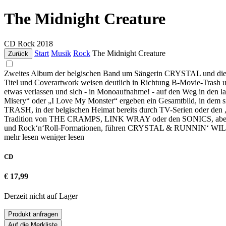
The Midnight Creature
CD
Rock
2018
Start
Musik
Rock
The Midnight Creature
Zurück
Zweites Album der belgischen Band um Sängerin CRYSTAL und 
Titel und Coverartwork weisen deutlich in Richtung B-Movie-Trash un
etwas verlassen und sich - in Monoaufnahme! - auf den Weg in den l
Misery“ oder „I Love My Monster“ ergeben ein Gesamtbild, in d
TRASH, in der belgischen Heimat bereits durch TV-Serien oder den
Tradition von THE CRAMPS, LINK WRAY oder den SONICS, aber mit vi
und Rock‘n‘Roll-Formationen, führen CRYSTAL & RUNNIN‘ WILD auch
mehr lesen
weniger lesen
CD
€ 17,99
Derzeit nicht auf Lager
Produkt anfragen
Auf die Merkliste