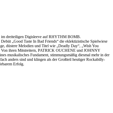
im dreiteiligen Digisleeve auf RHYTHM BOMB.
 Debüt „Good Taste In Bad Friends“ die eklektizistische Spielwiese
rage, düstere Melodien und Titel wie „Deadly Day“, „Wish You
kann. Von ihren Mitstreitern, PATRICK OUCHENE und JOHNNY
änes musikalisches Fundament, stimmungsmäßig diesmal mehr in der
anders sind und klingen als der Großteil heutiger Rockabilly-
rbarem Erfolg.