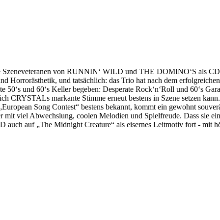
die Szeneveteranen von RUNNIN‘ WILD und THE DOMINO‘S als CD 
d Horrorästhetik, und tatsächlich: das Trio hat nach dem erfolgreichen
ate 50‘s und 60‘s Keller begeben: Desperate Rock‘n‘Roll und 60‘s Ga
em sich CRYSTALs markante Stimme erneut bestens in Szene setzen 
 „European Song Contest“ bestens bekannt, kommt ein gewohnt souver
el Abwechslung, coolen Melodien und Spielfreude. Dass sie einfach 
 auf „The Midnight Creature“ als eisernes Leitmotiv fort - mit hö