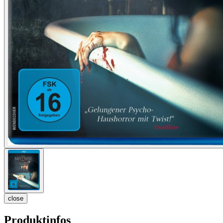
close
Produktinfos