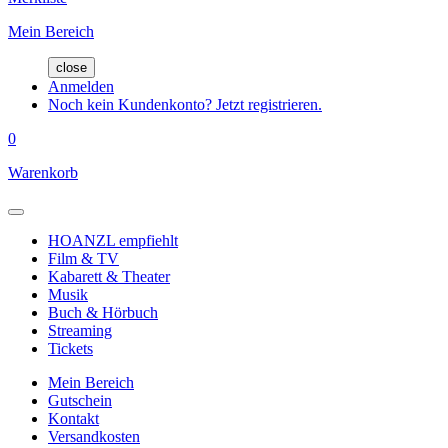
Mein Bereich
close
Anmelden
Noch kein Kundenkonto? Jetzt registrieren.
0
Warenkorb
HOANZL empfiehlt
Film & TV
Kabarett & Theater
Musik
Buch & Hörbuch
Streaming
Tickets
Mein Bereich
Gutschein
Kontakt
Versandkosten