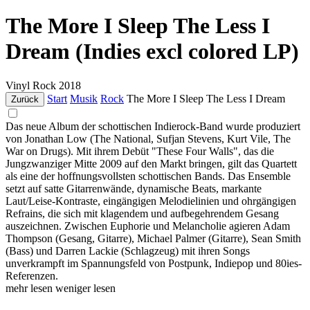
The More I Sleep The Less I
Dream (Indies excl colored LP)
Vinyl
Rock
2018
Start
Musik
Rock
The More I Sleep The Less I Dream
Zurück
Das neue Album der schottischen Indierock-Band wurde produziert
von Jonathan Low (The National, Sufjan Stevens, Kurt Vile, The
War on Drugs). Mit ihrem Debüt "These Four Walls", das die
Jungzwanziger Mitte 2009 auf den Markt bringen, gilt das Quartett
als eine der hoffnungsvollsten schottischen Bands. Das Ensemble
setzt auf satte Gitarrenwände, dynamische Beats, markante
Laut/Leise-Kontraste, eingängigen Melodielinien und ohrgängigen
Refrains, die sich mit klagendem und aufbegehrendem Gesang
auszeichnen. Zwischen Euphorie und Melancholie agieren Adam
Thompson (Gesang, Gitarre), Michael Palmer (Gitarre), Sean Smith
(Bass) und Darren Lackie (Schlagzeug) mit ihren Songs
unverkrampft im Spannungsfeld von Postpunk, Indiepop und 80ies-
Referenzen.
mehr lesen
weniger lesen