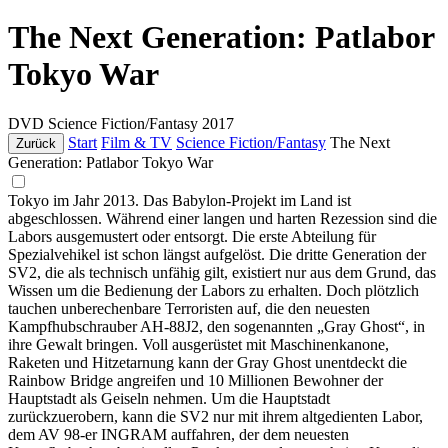
The Next Generation: Patlabor
Tokyo War
DVD
Science Fiction/Fantasy
2017
Start
Film & TV
Science Fiction/Fantasy
The Next
Zurück
Generation: Patlabor Tokyo War
Tokyo im Jahr 2013. Das Babylon-Projekt im Land ist
abgeschlossen. Während einer langen und harten Rezession sind die
Labors ausgemustert oder entsorgt. Die erste Abteilung für
Spezialvehikel ist schon längst aufgelöst. Die dritte Generation der
SV2, die als technisch unfähig gilt, existiert nur aus dem Grund, das
Wissen um die Bedienung der Labors zu erhalten. Doch plötzlich
tauchen unberechenbare Terroristen auf, die den neuesten
Kampfhubschrauber AH-88J2, den sogenannten „Gray Ghost“, in
ihre Gewalt bringen. Voll ausgerüstet mit Maschinenkanone,
Raketen und Hitzetarnung kann der Gray Ghost unentdeckt die
Rainbow Bridge angreifen und 10 Millionen Bewohner der
Hauptstadt als Geiseln nehmen. Um die Hauptstadt
zurückzuerobern, kann die SV2 nur mit ihrem altgedienten Labor,
dem AV 98-er INGRAM auffahren, der dem neuesten