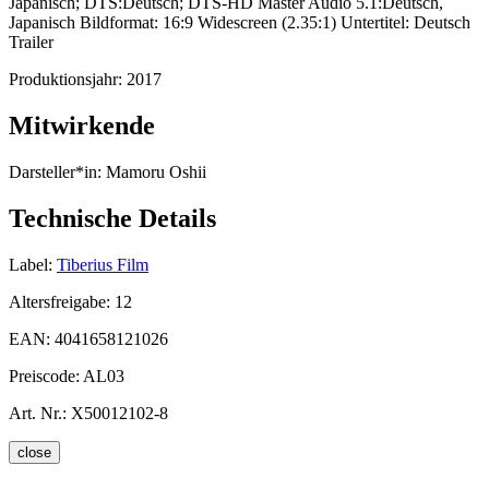
Japanisch; DTS:Deutsch; DTS-HD Master Audio 5.1:Deutsch,
Japanisch Bildformat: 16:9 Widescreen (2.35:1) Untertitel: Deutsch
Trailer
Produktionsjahr:
2017
Mitwirkende
Darsteller*in:
Mamoru Oshii
Technische Details
Label:
Tiberius Film
Altersfreigabe:
12
EAN:
4041658121026
Preiscode:
AL03
Art. Nr.:
X50012102-8
close