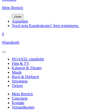
Mein Bereich
close
Anmelden
Noch kein Kundenkonto? Jetzt registrieren.
0
Warenkorb
HOANZL empfiehlt
Film & TV
Kabarett & Theater
Musik
Buch & Hörbuch
Streaming
Tickets
Mein Bereich
Gutschein
Kontakt
Versandkosten