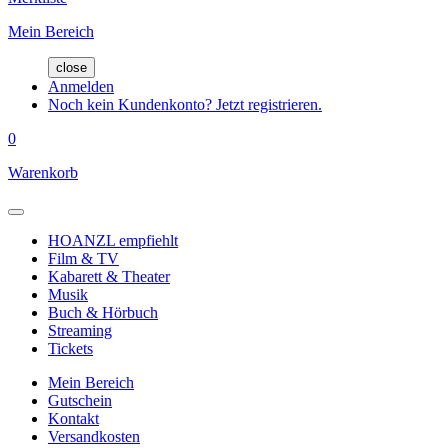
Mein Bereich
close
Anmelden
Noch kein Kundenkonto? Jetzt registrieren.
0
Warenkorb
HOANZL empfiehlt
Film & TV
Kabarett & Theater
Musik
Buch & Hörbuch
Streaming
Tickets
Mein Bereich
Gutschein
Kontakt
Versandkosten