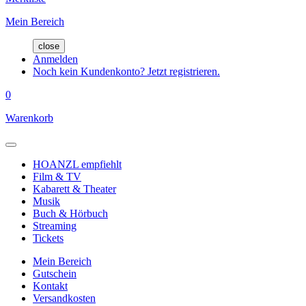
Mein Bereich
close
Anmelden
Noch kein Kundenkonto? Jetzt registrieren.
0
Warenkorb
HOANZL empfiehlt
Film & TV
Kabarett & Theater
Musik
Buch & Hörbuch
Streaming
Tickets
Mein Bereich
Gutschein
Kontakt
Versandkosten