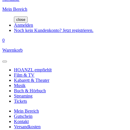
Mein Bereich
close
Anmelden
Noch kein Kundenkonto? Jetzt registrieren.
0
Warenkorb
HOANZL empfiehlt
Film & TV
Kabarett & Theater
Musik
Buch & Hörbuch
Streaming
Tickets
Mein Bereich
Gutschein
Kontakt
Versandkosten