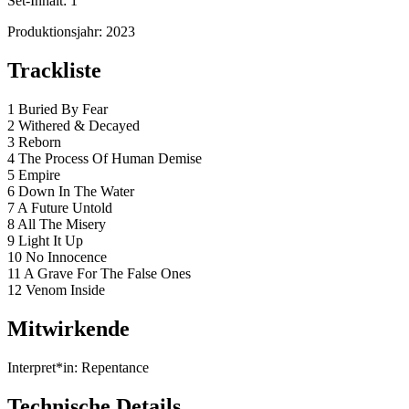
Set-Inhalt:
1
Produktionsjahr:
2023
Trackliste
1 Buried By Fear
2 Withered & Decayed
3 Reborn
4 The Process Of Human Demise
5 Empire
6 Down In The Water
7 A Future Untold
8 All The Misery
9 Light It Up
10 No Innocence
11 A Grave For The False Ones
12 Venom Inside
Mitwirkende
Interpret*in:
Repentance
Technische Details