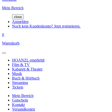
Mein Bereich
close
Anmelden
Noch kein Kundenkonto? Jetzt registrieren.
0
Warenkorb
HOANZL empfiehlt
Film & TV
Kabarett & Theater
Musik
Buch & Hörbuch
Streaming
Tickets
Mein Bereich
Gutschein
Kontakt
Versandkosten