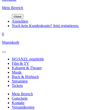
Mein Bereich
close
Anmelden
Noch kein Kundenkonto? Jetzt registrieren.
0
Warenkorb
HOANZL empfiehlt
Film & TV
Kabarett & Theater
Musik
Buch & Hörbuch
Streaming
Tickets
Mein Bereich
Gutschein
Kontakt
Versandkosten